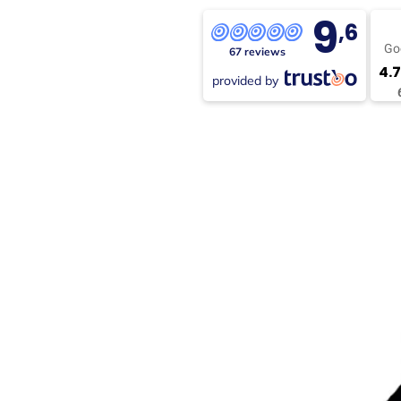
9
,6
Go
67 reviews
4.7
provided by