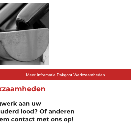
Meer Informatie Dakgoot Werkzaamheden
rkzaamheden
egwerk aan uw
ouderd lood? Of anderen
m contact met ons op!