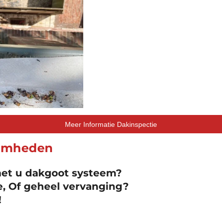
Meer Informatie Dakinspectie
amheden
et u dakgoot systeem?
e, Of geheel vervanging?
!