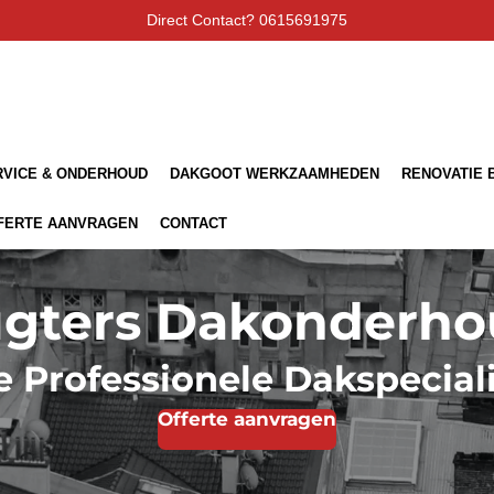
Direct Contact? 0615691975
RVICE & ONDERHOUD
DAKGOOT WERKZAAMHEDEN
RENOVATIE 
FERTE AANVRAGEN
CONTACT
gters Dakonderh
e Professionele Dakspeciali
Offerte aanvragen