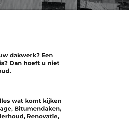
 uw dakwerk? Een
s? Dan hoeft u niet
oud.
alles wat komt kijken
kkage, Bitumendaken,
erhoud, Renovatie,