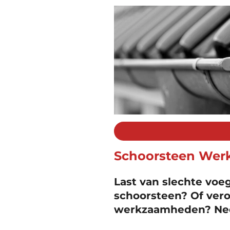
Schoorsteen We
Last van slechte vo
schoorsteen? Of ver
werkzaamheden? Nee